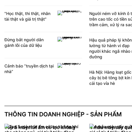
"Học thật, thi thật, nhân
Người ném vỡ kính ô 
tài thật và giá trị thật"
trên cao tốc có tiền s
trầm cảm, xử lý ra sa
Đừng bắt người dân
Hậu quả pháp lý khôn
gánh lỗi của dữ liệu
lường từ hành vi đạp
người khác ngã nhào 
đường
Cảnh báo “truyền dịch tại
nhà”
Hà Nội: Hàng loạt gốc
cây bị bê tông bịt kín 
cải tạo vỉa hè
THÔNG TIN DOANH NGHIỆP - SẢN PHẨM
Top 5 máy hút ẩm có lọc không
4 mẫu máy sấy quầ