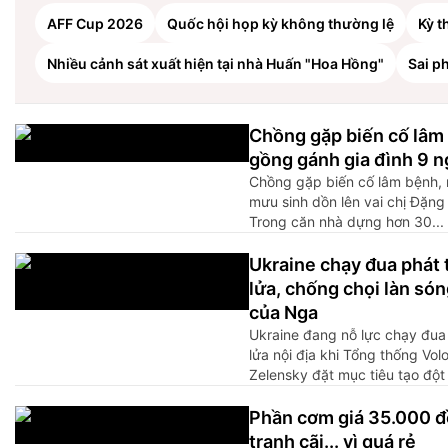
AFF Cup 2026
Quốc hội họp kỳ không thường lệ
Kỳ t
Nhiều cảnh sát xuất hiện tại nhà Huấn "Hoa Hồng"
Sai p
Chồng gặp biến cố lâm
gồng gánh gia đình 9 n
Chồng gặp biến cố lâm bệnh,
mưu sinh dồn lên vai chị Đặng
Trong căn nhà dựng hơn 30...
Ukraine chạy đua phát 
lửa, chống chọi làn só
của Nga
Ukraine đang nỗ lực chạy đua 
lửa nội địa khi Tổng thống Vo
Zelensky đặt mục tiêu tạo đột 
Phần cơm giá 35.000 đ
tranh cãi... vì quá rẻ