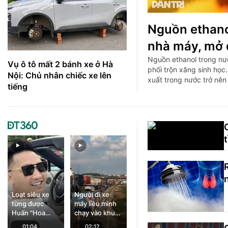
Nguồn ethano
nhà máy, mở 
Nguồn ethanol trong n
Vụ ô tô mất 2 bánh xe ở Hà
phối trộn xăng sinh học
Nội: Chủ nhân chiếc xe lên
xuất trong nước trở nên 
tiếng
Loạt siêu xe
Người đi xe
từng được
máy liều mình
Huấn "Hoa
chạy vào khu
Hồng" khoe
vực cấm ở dự
01:04
02:12