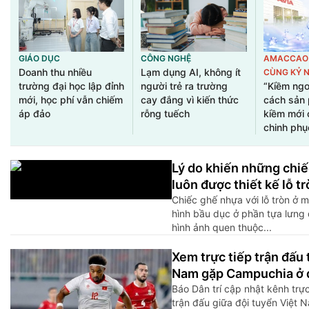
GIÁO DỤC
CÔNG NGHỆ
AMACCAO 
Doanh thu nhiều
Lạm dụng AI, không ít
CÙNG KỶ 
trường đại học lập đỉnh
người trẻ ra trường
“Kiềm ngon
mới, học phí vẫn chiếm
cay đắng vì kiến thức
cách sản 
áp đảo
rỗng tuếch
kiềm mới 
chinh phụ
Lý do khiến những chi
luôn được thiết kế lỗ tr
Chiếc ghế nhựa với lỗ tròn ở 
hình bầu dục ở phần tựa lưng 
hình ảnh quen thuộc...
Xem trực tiếp trận đấu 
Nam gặp Campuchia ở 
Báo Dân trí cập nhật kênh trự
trận đấu giữa đội tuyển Việt 