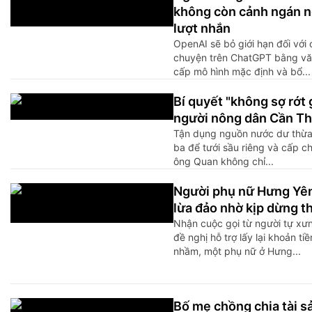
không còn cảnh ngán n
lượt nhắn
OpenAI sẽ bỏ giới hạn đối với 
chuyện trên ChatGPT bằng vă
cấp mô hình mặc định và bổ...
Bí quyết "không sợ rớt 
người nông dân Cần T
​Tận dụng nguồn nước dư thừa
ba để tưới sầu riêng và cấp ch
ông Quan không chỉ...
Người phụ nữ Hưng Yên
lừa đảo nhờ kịp dừng th
Nhận cuộc gọi từ người tự xưn
đề nghị hỗ trợ lấy lại khoản ti
nhầm, một phụ nữ ở Hưng...
Bố mẹ chồng chia tài sả