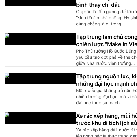
bình thay chị dâu
Chị dâu là tấm gương để tôi r
"sinh tồn" ở nhà chồng. Hy sin
cùng chẳng là gì trong...
Tập trung làm chủ côn
chiến lược "Make in Vi
Phó Thủ tướng Hồ Quốc Dũng
yêu cầu tạo đột phá về thể chế
giữa Nhà nước, viện trường...
Tập trung nguồn lực, k
những đại học mạnh cho
Một quốc gia không trở nên h
nhiều trường đại học, mà vì c
đại học thực sự mạnh.
Xe rác xếp hàng, mùi h
trước khu di tích lịch s
Xe rác xếp hàng dài, nước rỉ t
lên nồng nặc là thực trạng đan