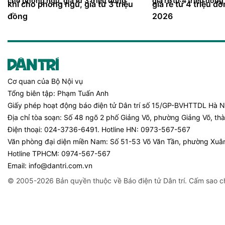
khí cho phòng ngủ, giá từ 3 triệu
giá rẻ từ 4 triệu 
đồng
2026
Cơ quan của
Bộ Nội vụ
Tổng biên tập:
Phạm Tuấn Anh
Giấy phép hoạt động báo điện tử Dân trí số 15/GP-BVHTTDL Hà N
Địa chỉ tòa soạn:
Số 48 ngõ 2 phố Giảng Võ, phường Giảng Võ, th
Điện thoại:
024-3736-6491
. Hotline HN:
0973-567-567
Văn phòng đại diện miền Nam:
Số 51-53 Võ Văn Tần, phường Xuân
Hotline TPHCM:
0974-567-567
Email:
info@dantri.com.vn
© 2005-2026 Bản quyền thuộc về Báo điện tử Dân trí. Cấm sao c