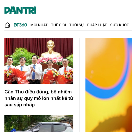
MỚI NHẤT
THẾ GIỚI
THỜI SỰ
PHÁP LUẬT
SỨC KHỎE
Cần Thơ điều động, bổ nhiệm
nhân sự quy mô lớn nhất kể từ
sau sáp nhập