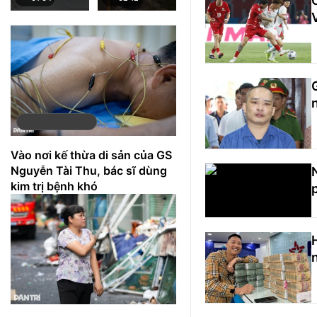
trên mạng
án Vành đai 3
TPHCM
Vào nơi kế thừa di sản của GS
Nguyễn Tài Thu, bác sĩ dùng
kim trị bệnh khó