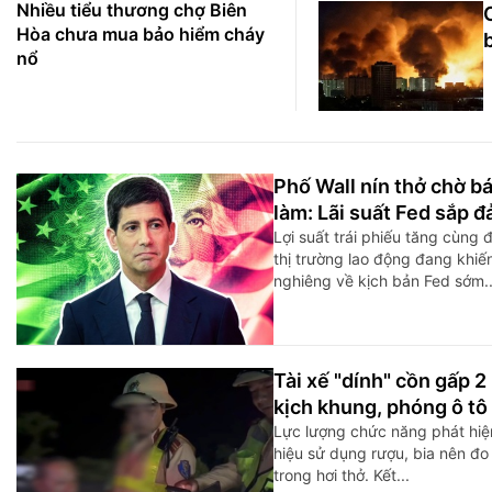
Nhiều tiểu thương chợ Biên
Hòa chưa mua bảo hiểm cháy
nổ
Phố Wall nín thở chờ b
làm: Lãi suất Fed sắp đ
Lợi suất trái phiếu tăng cùng 
thị trường lao động đang khiế
nghiêng về kịch bản Fed sớm..
Tài xế "dính" cồn gấp 2
kịch khung, phóng ô t
Lực lượng chức năng phát hiện
hiệu sử dụng rượu, bia nên đ
trong hơi thở. Kết...