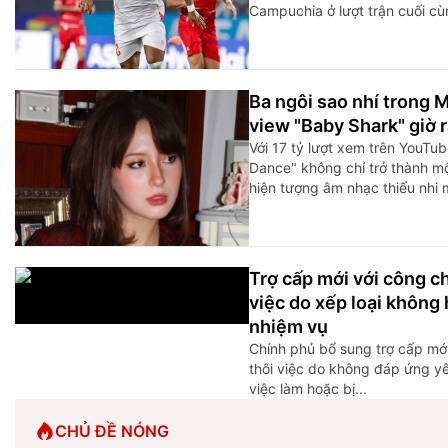
Campuchia ở lượt trận cuối cùn
Ba ngôi sao nhí trong M
view "Baby Shark" giờ 
Với 17 tỷ lượt xem trên YouTu
Dance" không chỉ trở thành m
hiện tượng âm nhạc thiếu nhi m
Trợ cấp mới với công c
việc do xếp loại không
nhiệm vụ
Chính phủ bổ sung trợ cấp mớ
thôi việc do không đáp ứng yêu
việc làm hoặc bị...
CHỦ ĐỀ NÓNG