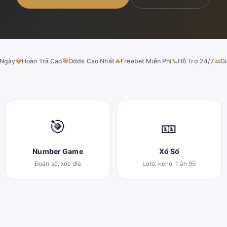
 Ngày
💎
Hoàn Trả Cao
🎯
Odds Cao Nhất
🔥
Freebet Miễn Phí
📞
Hỗ Trợ 24/7
📜
G
🎯
🎫
Number Game
Xổ Số
Đoán số, xóc đĩa
Loto, keno, 1 ăn 99