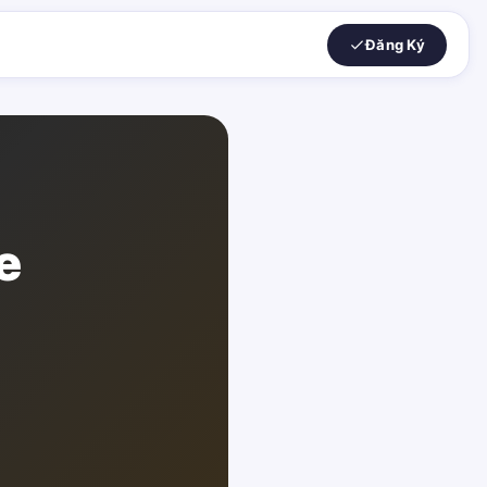
Đăng Ký
e