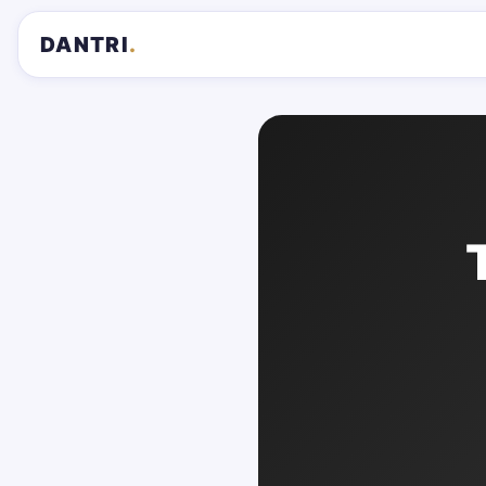
DANTRI
.