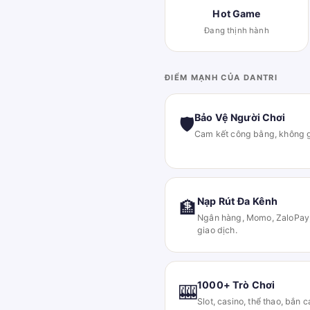
Hot Game
Đang thịnh hành
ĐIỂM MẠNH CỦA DANTRI
Bảo Vệ Người Chơi
🛡
Cam kết công bằng, không gi
Nạp Rút Đa Kênh
🏦
Ngân hàng, Momo, ZaloPay
giao dịch.
1000+ Trò Chơi
🎰
Slot, casino, thể thao, bắn