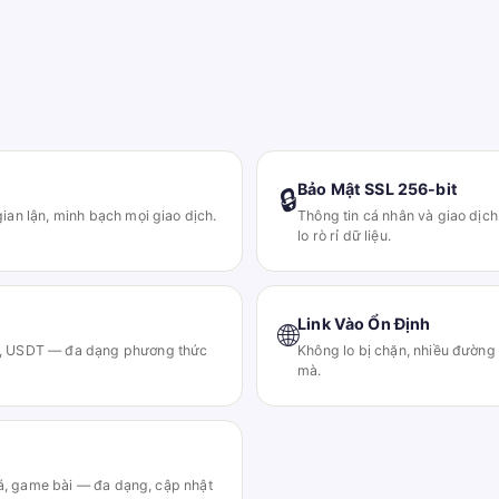
Bảo Mật SSL 256-bit
🔒
an lận, minh bạch mọi giao dịch.
Thông tin cá nhân và giao dịc
lo rò rỉ dữ liệu.
Link Vào Ổn Định
🌐
, USDT — đa dạng phương thức
Không lo bị chặn, nhiều đường
mà.
 cá, game bài — đa dạng, cập nhật