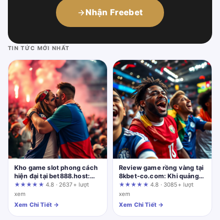
Nhận Freebet
TIN TỨC MỚI NHẤT
Kho game slot phong cách
Review game rồng vàng tại
hiện đại tại bet888.host:
8kbet-co.com: Khi quảng
Những tuyên bố quảng cáo
cáo nói nhiều hơn bằng
★★★★★
4.8 · 2637+ lượt
★★★★★
4.8 · 3085+ lượt
cần được xác minh trước
chứng
xem
xem
khi bạn nạp tiền
Xem Chi Tiết →
Xem Chi Tiết →