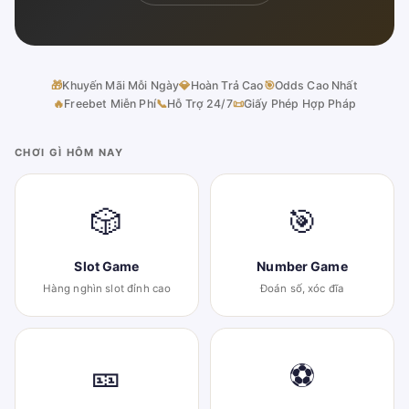
🎁
Khuyến Mãi Mỗi Ngày
💎
Hoàn Trả Cao
🎯
Odds Cao Nhất
🔥
Freebet Miễn Phí
📞
Hỗ Trợ 24/7
📜
Giấy Phép Hợp Pháp
CHƠI GÌ HÔM NAY
🎲
🎯
Slot Game
Number Game
Hàng nghìn slot đỉnh cao
Đoán số, xóc đĩa
🎫
⚽