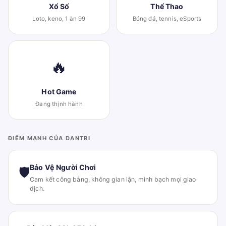
Xổ Số
Thể Thao
Loto, keno, 1 ăn 99
Bóng đá, tennis, eSports
🔥
Hot Game
Đang thịnh hành
ĐIỂM MẠNH CỦA DANTRI
Bảo Vệ Người Chơi
🛡
Cam kết công bằng, không gian lận, minh bạch mọi giao
dịch.