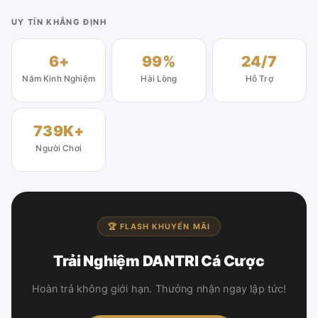
UY TÍN KHẲNG ĐỊNH
6+
99%
24/7
Năm Kinh Nghiệm
Hài Lòng
Hỗ Trợ
739K+
Người Chơi
🏆 FLASH KHUYẾN MÃI
Trải Nghiệm DANTRI Cá Cược
Hoàn trả không giới hạn. Thưởng nhận ngay lập tức!