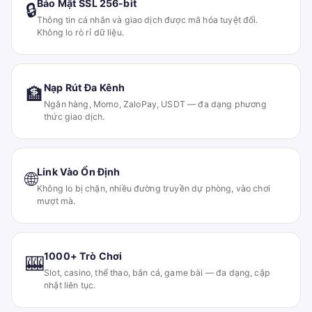
Bảo Mật SSL 256-bit
🔒
Thông tin cá nhân và giao dịch được mã hóa tuyệt đối.
Không lo rò rỉ dữ liệu.
Nạp Rút Đa Kênh
🏦
Ngân hàng, Momo, ZaloPay, USDT — đa dạng phương
thức giao dịch.
Link Vào Ổn Định
🌐
Không lo bị chặn, nhiều đường truyền dự phòng, vào chơi
mượt mà.
1000+ Trò Chơi
🎰
Slot, casino, thể thao, bắn cá, game bài — đa dạng, cập
nhật liên tục.