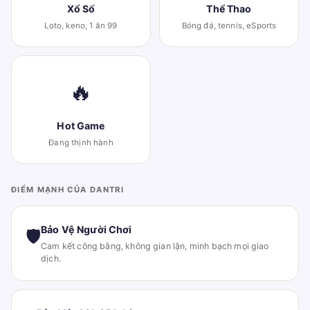
Xổ Số
Thể Thao
Loto, keno, 1 ăn 99
Bóng đá, tennis, eSports
🔥
Hot Game
Đang thịnh hành
ĐIỂM MẠNH CỦA DANTRI
Bảo Vệ Người Chơi
🛡
Cam kết công bằng, không gian lận, minh bạch mọi giao
dịch.