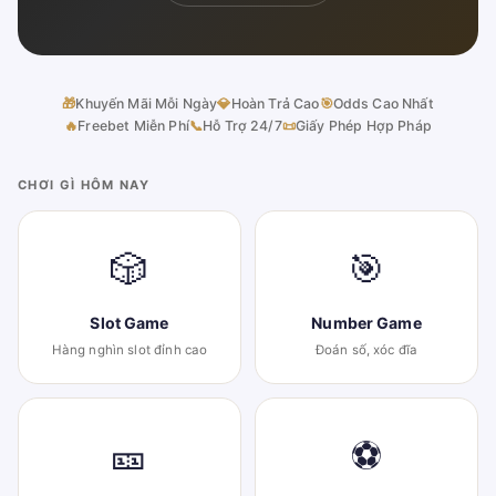
🎁
Khuyến Mãi Mỗi Ngày
💎
Hoàn Trả Cao
🎯
Odds Cao Nhất
🔥
Freebet Miễn Phí
📞
Hỗ Trợ 24/7
📜
Giấy Phép Hợp Pháp
CHƠI GÌ HÔM NAY
🎲
🎯
Slot Game
Number Game
Hàng nghìn slot đỉnh cao
Đoán số, xóc đĩa
🎫
⚽