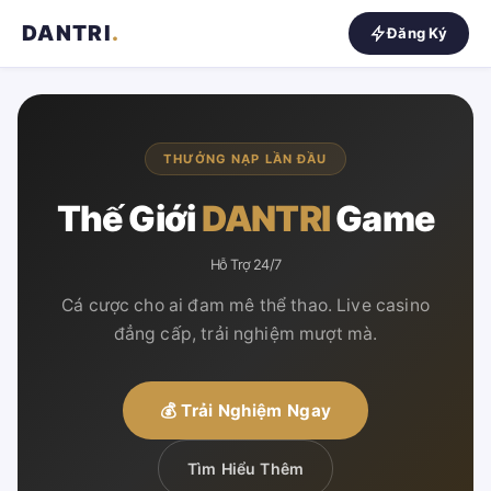
DANTRI
.
Đăng Ký
THƯỞNG NẠP LẦN ĐẦU
Thế Giới
DANTRI
Game
Hỗ Trợ 24/7
Cá cược cho ai đam mê thể thao. Live casino
đẳng cấp, trải nghiệm mượt mà.
💰 Trải Nghiệm Ngay
Tìm Hiểu Thêm