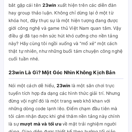
bắt gặp cái tên
23win
xuất hiện trên các diễn đàn
hay group thảo luận. Không chỉ dừng lại ở một từ
khóa hot, đây thực sự là một hiện tượng đang được
giới công nghệ và game thủ Việt Nam quan tâm. Vậy
điều gì đã tạo nên sức hút khó cưỡng cho nền tảng
này? Hãy cùng tôi ngồi xuống và "mổ xẻ" một cách
thật tự nhiên, như những buổi tám chuyện công nghệ
cuối tuần nhé.
23win Là Gì? Một Góc Nhìn Không Kịch Bản
Nói một cách dễ hiểu,
23win
là một sân chơi trực
tuyến tích hợp đa dạng các hình thức giải trí. Nhưng
đừng vội nghĩ đó là một trang web khô khan với
những dòng code lạnh lẽo. Điểm chạm đầu tiên mà
tôi cảm nhận được khi ghé thăm nền tảng này chính
là sự
mượt mà và tối ưu
về mặt trải nghiệm người
dùng. Giao diện được thiết kế theo hướng tối giản