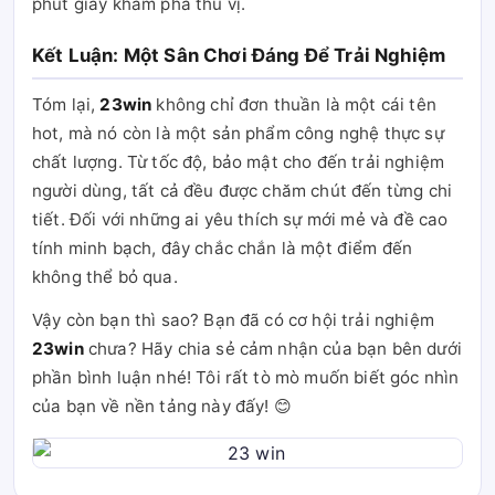
phút giây khám phá thú vị.
Kết Luận: Một Sân Chơi Đáng Để Trải Nghiệm
Tóm lại,
23win
không chỉ đơn thuần là một cái tên
hot, mà nó còn là một sản phẩm công nghệ thực sự
chất lượng. Từ tốc độ, bảo mật cho đến trải nghiệm
người dùng, tất cả đều được chăm chút đến từng chi
tiết. Đối với những ai yêu thích sự mới mẻ và đề cao
tính minh bạch, đây chắc chắn là một điểm đến
không thể bỏ qua.
Vậy còn bạn thì sao? Bạn đã có cơ hội trải nghiệm
23win
chưa? Hãy chia sẻ cảm nhận của bạn bên dưới
phần bình luận nhé! Tôi rất tò mò muốn biết góc nhìn
của bạn về nền tảng này đấy! 😊