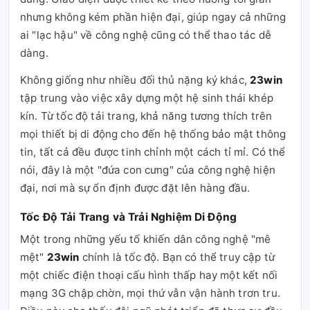
nhưng không kém phần hiện đại, giúp ngay cả những
ai "lạc hậu" về công nghệ cũng có thể thao tác dễ
dàng.
Không giống như nhiều đối thủ nặng ký khác,
23win
tập trung vào việc xây dựng một hệ sinh thái khép
kín. Từ tốc độ tải trang, khả năng tương thích trên
mọi thiết bị di động cho đến hệ thống bảo mật thông
tin, tất cả đều được tinh chỉnh một cách tỉ mỉ. Có thể
nói, đây là một "đứa con cưng" của công nghệ hiện
đại, nơi mà sự ổn định được đặt lên hàng đầu.
Tốc Độ Tải Trang và Trải Nghiệm Di Động
Một trong những yếu tố khiến dân công nghệ "mê
mệt"
23win
chính là tốc độ. Bạn có thể truy cập từ
một chiếc điện thoại cấu hình thấp hay một kết nối
mạng 3G chập chờn, mọi thứ vẫn vận hành trơn tru.