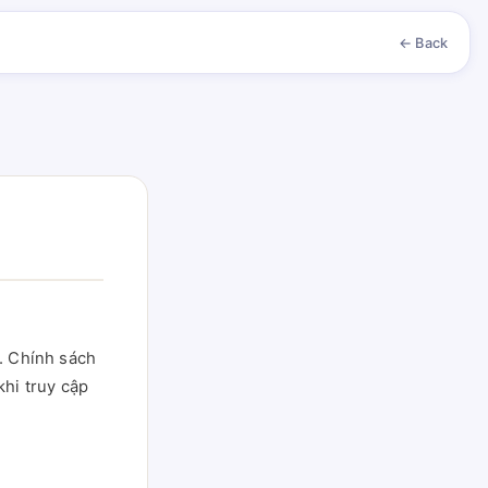
← Back
n. Chính sách
khi truy cập