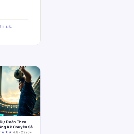
ri.uk
.
 Dự Đoán Theo
ống Kê Chuyên Sâu
t: Phân Tích Chi
★★★★
4.8 · 2226+