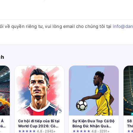
i về quyền riêng tư, vui lòng email cho chúng tôi tại
info@dant
ch
 Á
Cơ hội đi tiếp của Bỉ tại
Sự Kiện Đua Top Cá Độ
S8
Đá
World Cup 2026: Còn
Bóng Đá: Nhận Quà
Th
cửa nào cho “Quỷ đỏ”?
Khủng Cùng
Nhấ
+
★★★★★
4.8 · 2945+
★★★★★
4.8 · 3291+
★