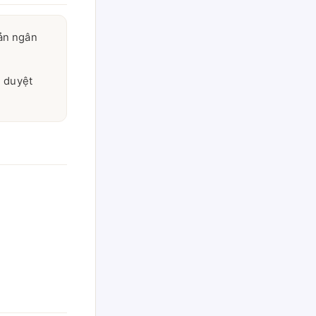
oản ngân
i duyệt