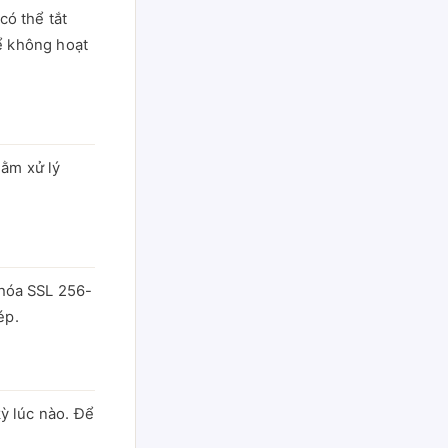
có thể tắt
hể không hoạt
hằm xử lý
 hóa SSL 256-
ép.
ỳ lúc nào. Để