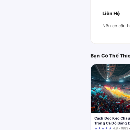
Liên Hệ
Nếu có câu hỏ
Bạn Có Thể Thí
Cách Đọc Kèo Châu
Trong Cá Độ Bóng 
Tại
★★★★★
4.8 · 1883