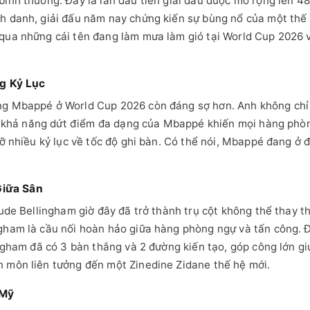
bình thường. Đây là lần đầu tiên giải đấu được mở rộng lên 
h danh, giải đấu năm nay chứng kiến sự bùng nổ của một thế h
 qua những cái tên đang làm mưa làm gió tại World Cup 2026
g Kỷ Lục
g Mbappé ở World Cup 2026 còn đáng sợ hơn. Anh không chỉ l
 và khả năng dứt điểm đa dạng của Mbappé khiến mọi hàng phòn
vỡ nhiều kỷ lục về tốc độ ghi bàn. Có thể nói, Mbappé đang ở 
Giữa Sân
ude Bellingham giờ đây đã trở thành trụ cột không thể thay th
ham là cầu nối hoàn hảo giữa hàng phòng ngự và tấn công. Đi
ingham đã có 3 bàn thắng và 2 đường kiến tạo, góp công lớn g
 môn liên tưởng đến một Zinedine Zidane thế hệ mới.
 Mỹ