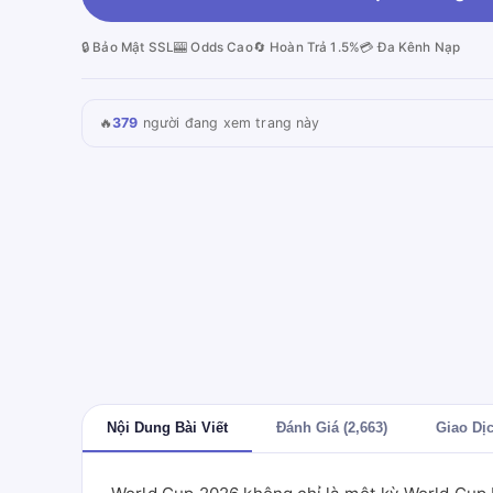
🔒 Bảo Mật SSL
🎰 Odds Cao
🔄 Hoàn Trả 1.5%
💳 Đa Kênh Nạp
🔥
379
người đang xem trang này
Nội Dung Bài Viết
Đánh Giá (2,663)
Giao Dị