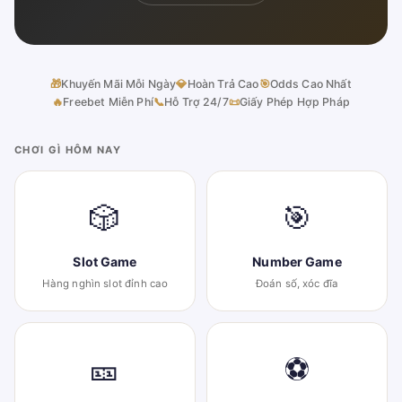
🎁
Khuyến Mãi Mỗi Ngày
💎
Hoàn Trả Cao
🎯
Odds Cao Nhất
🔥
Freebet Miễn Phí
📞
Hỗ Trợ 24/7
📜
Giấy Phép Hợp Pháp
CHƠI GÌ HÔM NAY
🎲
🎯
Slot Game
Number Game
Hàng nghìn slot đỉnh cao
Đoán số, xóc đĩa
🎫
⚽