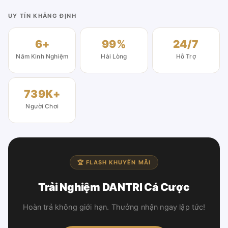
UY TÍN KHẲNG ĐỊNH
6+
99%
24/7
Năm Kinh Nghiệm
Hài Lòng
Hỗ Trợ
739K+
Người Chơi
🏆 FLASH KHUYẾN MÃI
Trải Nghiệm DANTRI Cá Cược
Hoàn trả không giới hạn. Thưởng nhận ngay lập tức!