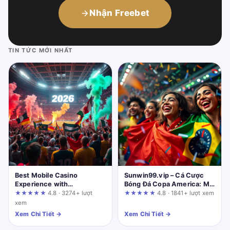
Nhận Freebet
TIN TỨC MỚI NHẤT
Best Mobile Casino
Sunwin99.vip – Cá Cược
Experience with
Bóng Đá Copa America: Mổ
88vv2026.com Anywhere:
Xẻ Quảng Cáo Trước Khi
★★★★★
4.8 · 3274+ lượt
★★★★★
4.8 · 1841+ lượt xem
A UX Evaluator's Field
Bạn Nạp Tiền
xem
Notes
Xem Chi Tiết →
Xem Chi Tiết →