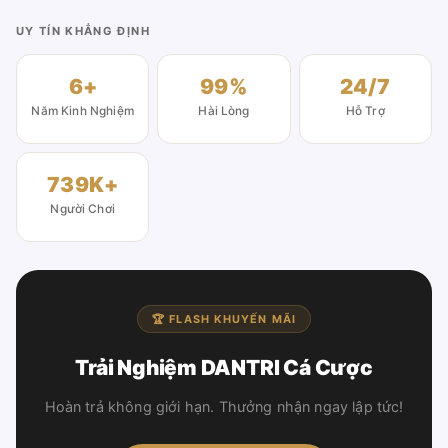
UY TÍN KHẲNG ĐỊNH
6+
99%
24/7
Năm Kinh Nghiệm
Hài Lòng
Hỗ Trợ
739K+
Người Chơi
🏆 FLASH KHUYẾN MÃI
Trải Nghiệm DANTRI Cá Cược
Hoàn trả không giới hạn. Thưởng nhận ngay lập tức!