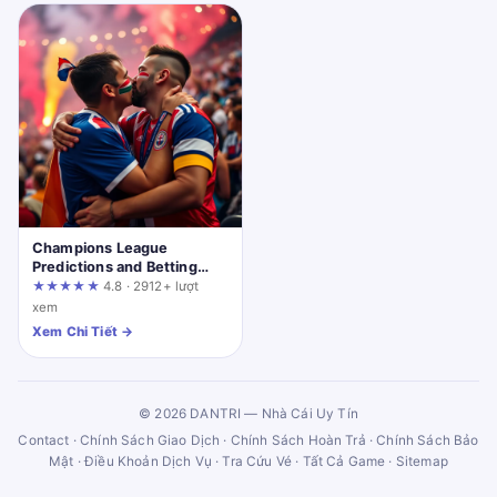
Champions League
Predictions and Betting
Insights at Alo789.vc: A
★★★★★
4.8 · 2912+ lượt
Risk-First Review
xem
Xem Chi Tiết →
© 2026 DANTRI — Nhà Cái Uy Tín
Contact
·
Chính Sách Giao Dịch
·
Chính Sách Hoàn Trả
·
Chính Sách Bảo
Mật
·
Điều Khoản Dịch Vụ
·
Tra Cứu Vé
·
Tất Cả Game
·
Sitemap