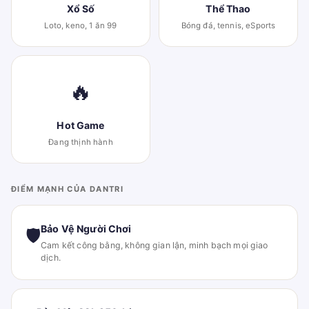
Xổ Số
Thể Thao
Loto, keno, 1 ăn 99
Bóng đá, tennis, eSports
🔥
Hot Game
Đang thịnh hành
ĐIỂM MẠNH CỦA DANTRI
Bảo Vệ Người Chơi
🛡
Cam kết công bằng, không gian lận, minh bạch mọi giao
dịch.