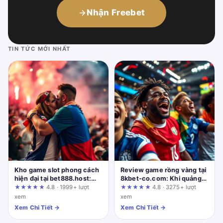
Nhận Freebet
TIN TỨC MỚI NHẤT
Kho game slot phong cách
Review game rồng vàng tại
hiện đại tại bet888.host:
8kbet-co.com: Khi quảng
Những tuyên bố quảng cáo
cáo nói nhiều hơn bằng
★★★★★
4.8 · 1999+ lượt
★★★★★
4.8 · 3275+ lượt
cần được xác minh trước
chứng
xem
xem
khi bạn nạp tiền
Xem Chi Tiết →
Xem Chi Tiết →