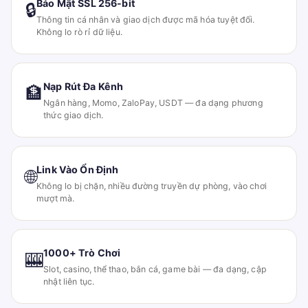
Bảo Mật SSL 256-bit
🔒
Thông tin cá nhân và giao dịch được mã hóa tuyệt đối.
Không lo rò rỉ dữ liệu.
Nạp Rút Đa Kênh
🏦
Ngân hàng, Momo, ZaloPay, USDT — đa dạng phương
thức giao dịch.
Link Vào Ổn Định
🌐
Không lo bị chặn, nhiều đường truyền dự phòng, vào chơi
mượt mà.
1000+ Trò Chơi
🎰
Slot, casino, thể thao, bắn cá, game bài — đa dạng, cập
nhật liên tục.