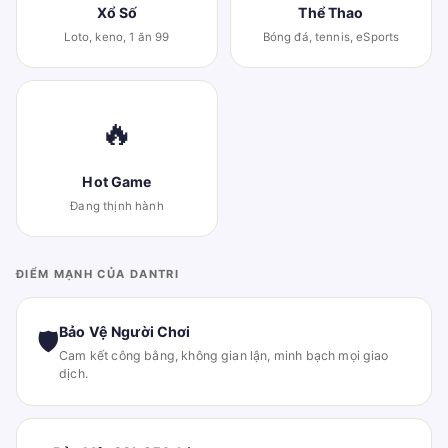
Xổ Số
Thể Thao
Loto, keno, 1 ăn 99
Bóng đá, tennis, eSports
🔥
Hot Game
Đang thịnh hành
ĐIỂM MẠNH CỦA DANTRI
Bảo Vệ Người Chơi
🛡
Cam kết công bằng, không gian lận, minh bạch mọi giao
dịch.