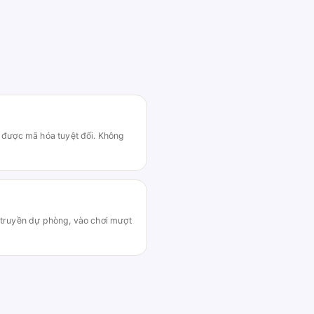
h được mã hóa tuyệt đối. Không
 truyền dự phòng, vào chơi mượt