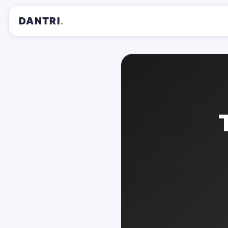
DANTRI
.