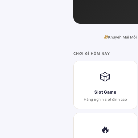
🎁
Khuyến Mãi Mỗi
CHƠI GÌ HÔM NAY
🎲
Slot Game
Hàng nghìn slot đỉnh cao
🔥