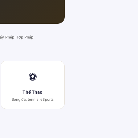
iấy Phép Hợp Pháp
⚽
Thể Thao
Bóng đá, tennis, eSports