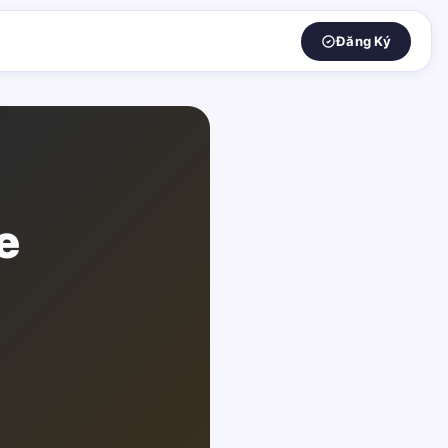
Đăng Ký
e