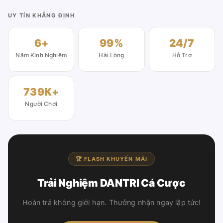
UY TÍN KHẲNG ĐỊNH
6+
99%
24/7
Năm Kinh Nghiệm
Hài Lòng
Hỗ Trợ
739K+
Người Chơi
🏆 FLASH KHUYẾN MÃI
Trải Nghiệm DANTRI Cá Cược
Hoàn trả không giới hạn. Thưởng nhận ngay lập tức!