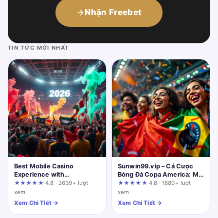
Nhận Freebet
TIN TỨC MỚI NHẤT
Best Mobile Casino
Sunwin99.vip – Cá Cược
Experience with
Bóng Đá Copa America: Mổ
88vv2026.com Anywhere:
Xẻ Quảng Cáo Trước Khi
★★★★★
4.8 · 2639+ lượt
★★★★★
4.8 · 1880+ lượt
A UX Evaluator's Field
Bạn Nạp Tiền
xem
xem
Notes
Xem Chi Tiết →
Xem Chi Tiết →