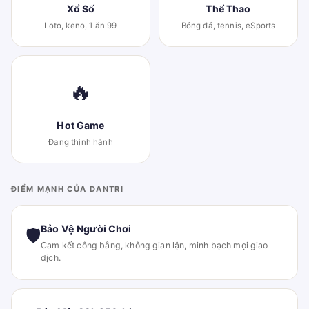
Xổ Số
Thể Thao
Loto, keno, 1 ăn 99
Bóng đá, tennis, eSports
🔥
Hot Game
Đang thịnh hành
ĐIỂM MẠNH CỦA DANTRI
Bảo Vệ Người Chơi
🛡
Cam kết công bằng, không gian lận, minh bạch mọi giao
dịch.