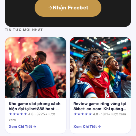
Nhận Freebet
TIN TỨC MỚI NHẤT
Kho game slot phong cách
Review game rồng vàng tại
hiện đại tại bet888.host:
8kbet-co.com: Khi quảng
Những tuyên bố quảng cáo
cáo nói nhiều hơn bằng
★★★★★
4.8 · 3225+ lượt
★★★★★
4.8 · 1811+ lượt xem
cần được xác minh trước
chứng
xem
khi bạn nạp tiền
Xem Chi Tiết →
Xem Chi Tiết →