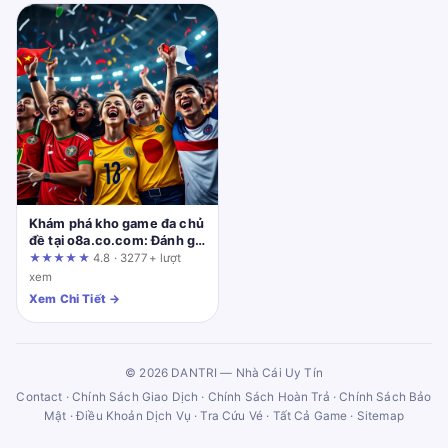
Khám phá kho game đa chủ
đề tại o8a.co.com: Đánh giá
từ góc nhìn trải nghiệm
★★★★★
4.8 · 3277+ lượt
người dùng
xem
Xem Chi Tiết →
© 2026 DANTRI — Nhà Cái Uy Tín
Contact
·
Chính Sách Giao Dịch
·
Chính Sách Hoàn Trả
·
Chính Sách Bảo
Mật
·
Điều Khoản Dịch Vụ
·
Tra Cứu Vé
·
Tất Cả Game
·
Sitemap