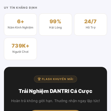
UY TÍN KHẲNG ĐỊNH
6+
99%
24/7
Năm Kinh Nghiệm
Hài Lòng
Hỗ Trợ
739K+
Người Chơi
🏆 FLASH KHUYẾN MÃI
Trải Nghiệm DANTRI Cá Cược
Hoàn trả không giới hạn. Thưởng nhận ngay lập tức!