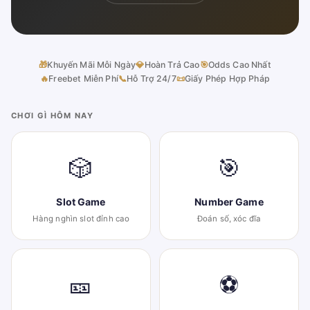
🎁
Khuyến Mãi Mỗi Ngày
💎
Hoàn Trả Cao
🎯
Odds Cao Nhất
🔥
Freebet Miễn Phí
📞
Hỗ Trợ 24/7
📜
Giấy Phép Hợp Pháp
CHƠI GÌ HÔM NAY
🎲
🎯
Slot Game
Number Game
Hàng nghìn slot đỉnh cao
Đoán số, xóc đĩa
🎫
⚽