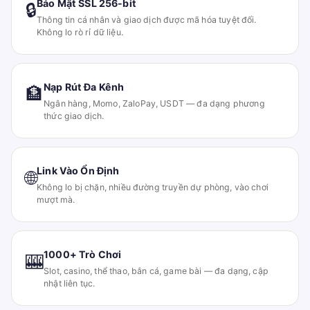
Bảo Mật SSL 256-bit
🔒
Thông tin cá nhân và giao dịch được mã hóa tuyệt đối.
Không lo rò rỉ dữ liệu.
Nạp Rút Đa Kênh
🏦
Ngân hàng, Momo, ZaloPay, USDT — đa dạng phương
thức giao dịch.
Link Vào Ổn Định
🌐
Không lo bị chặn, nhiều đường truyền dự phòng, vào chơi
mượt mà.
1000+ Trò Chơi
🎰
Slot, casino, thể thao, bắn cá, game bài — đa dạng, cập
nhật liên tục.