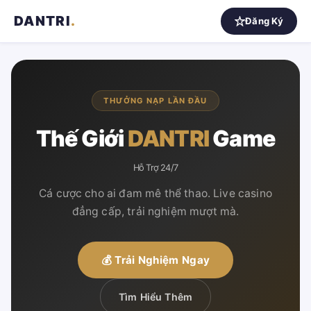
DANTRI
.
Đăng Ký
THƯỞNG NẠP LẦN ĐẦU
Thế Giới
DANTRI
Game
Hỗ Trợ 24/7
Cá cược cho ai đam mê thể thao. Live casino
đẳng cấp, trải nghiệm mượt mà.
💰 Trải Nghiệm Ngay
Tìm Hiểu Thêm