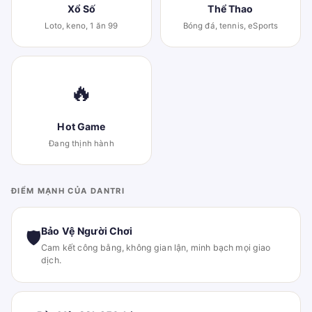
Xổ Số
Thể Thao
Loto, keno, 1 ăn 99
Bóng đá, tennis, eSports
🔥
Hot Game
Đang thịnh hành
ĐIỂM MẠNH CỦA DANTRI
Bảo Vệ Người Chơi
🛡
Cam kết công bằng, không gian lận, minh bạch mọi giao
dịch.