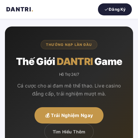
DANTRI
.
Đăng Ký
THƯỞNG NẠP LẦN ĐẦU
Thế Giới
DANTRI
Game
Hỗ Trợ 24/7
Cá cược cho ai đam mê thể thao. Live casino
đẳng cấp, trải nghiệm mượt mà.
💰 Trải Nghiệm Ngay
Tìm Hiểu Thêm