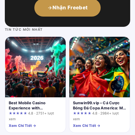
Nhận Freebet
TIN TỨC MỚI NHẤT
Best Mobile Casino
Sunwin99.vip – Cá Cược
Experience with
Bóng Đá Copa America: Mổ
88vv2026.com Anywhere:
Xẻ Quảng Cáo Trước Khi
★★★★★
4.8 · 2751+ lượt
★★★★★
4.8 · 2984+ lượt
A UX Evaluator's Field
Bạn Nạp Tiền
xem
xem
Notes
Xem Chi Tiết →
Xem Chi Tiết →