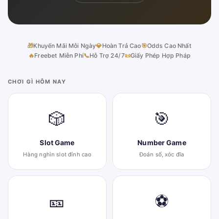
🎁
Khuyến Mãi Mỗi Ngày
💎
Hoàn Trả Cao
🎯
Odds Cao Nhất
🔥
Freebet Miễn Phí
📞
Hỗ Trợ 24/7
📜
Giấy Phép Hợp Pháp
CHƠI GÌ HÔM NAY
🎲
🎯
Slot Game
Number Game
Hàng nghìn slot đỉnh cao
Đoán số, xóc đĩa
🎫
⚽