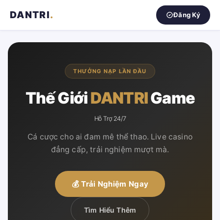
DANTRI
.
Đăng Ký
THƯỞNG NẠP LẦN ĐẦU
Thế Giới
DANTRI
Game
Hỗ Trợ 24/7
Cá cược cho ai đam mê thể thao. Live casino
đẳng cấp, trải nghiệm mượt mà.
💰 Trải Nghiệm Ngay
Tìm Hiểu Thêm