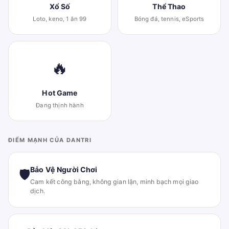
Xổ Số
Thể Thao
Loto, keno, 1 ăn 99
Bóng đá, tennis, eSports
🔥
Hot Game
Đang thịnh hành
ĐIỂM MẠNH CỦA DANTRI
Bảo Vệ Người Chơi
🛡
Cam kết công bằng, không gian lận, minh bạch mọi giao
dịch.