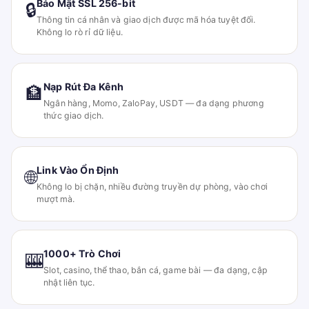
Bảo Mật SSL 256-bit
🔒
Thông tin cá nhân và giao dịch được mã hóa tuyệt đối.
Không lo rò rỉ dữ liệu.
Nạp Rút Đa Kênh
🏦
Ngân hàng, Momo, ZaloPay, USDT — đa dạng phương
thức giao dịch.
Link Vào Ổn Định
🌐
Không lo bị chặn, nhiều đường truyền dự phòng, vào chơi
mượt mà.
1000+ Trò Chơi
🎰
Slot, casino, thể thao, bắn cá, game bài — đa dạng, cập
nhật liên tục.