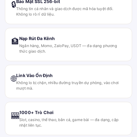
Bảo Mật SSL 256-bit
🔒
Thông tin cá nhân và giao dịch được mã hóa tuyệt đối.
Không lo rò rỉ dữ liệu.
Nạp Rút Đa Kênh
🏦
Ngân hàng, Momo, ZaloPay, USDT — đa dạng phương
thức giao dịch.
Link Vào Ổn Định
🌐
Không lo bị chặn, nhiều đường truyền dự phòng, vào chơi
mượt mà.
1000+ Trò Chơi
🎰
Slot, casino, thể thao, bắn cá, game bài — đa dạng, cập
nhật liên tục.