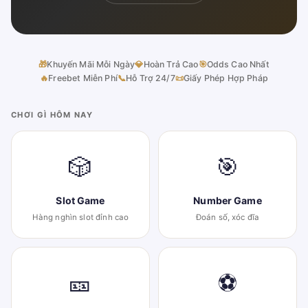
🎁
Khuyến Mãi Mỗi Ngày
💎
Hoàn Trả Cao
🎯
Odds Cao Nhất
🔥
Freebet Miễn Phí
📞
Hỗ Trợ 24/7
📜
Giấy Phép Hợp Pháp
CHƠI GÌ HÔM NAY
🎲
🎯
Slot Game
Number Game
Hàng nghìn slot đỉnh cao
Đoán số, xóc đĩa
🎫
⚽