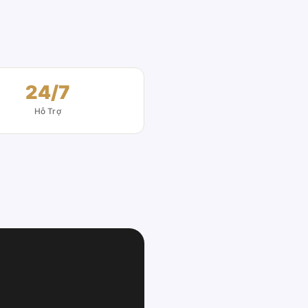
24/7
Hỗ Trợ