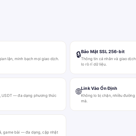
Bảo Mật SSL 256-bit
🔒
an lận, minh bạch mọi giao dịch.
Thông tin cá nhân và giao dịc
lo rò rỉ dữ liệu.
Link Vào Ổn Định
🌐
, USDT — đa dạng phương thức
Không lo bị chặn, nhiều đường
mà.
 cá, game bài — đa dạng, cập nhật