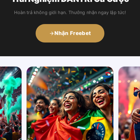
Hoàn trả không giới hạn. Thưởng nhận ngay lập tức!
Nhận Freebet