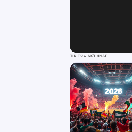
TIN TỨC MỚI NHẤT