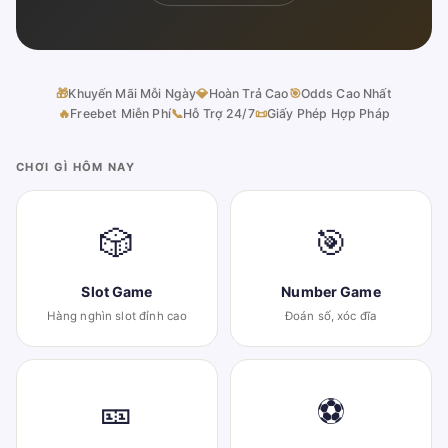
🎁
Khuyến Mãi Mỗi Ngày
💎
Hoàn Trả Cao
🎯
Odds Cao Nhất
🔥
Freebet Miễn Phí
📞
Hỗ Trợ 24/7
📜
Giấy Phép Hợp Pháp
CHƠI GÌ HÔM NAY
🎲
🎯
Slot Game
Number Game
Hàng nghìn slot đỉnh cao
Đoán số, xóc đĩa
🎫
⚽