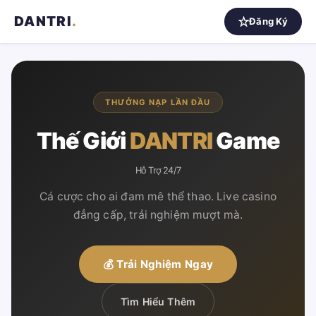
DANTRI
.
Đăng Ký
THƯỞNG NẠP LẦN ĐẦU
Thế Giới
DANTRI
Game
Hỗ Trợ 24/7
Cá cược cho ai đam mê thể thao. Live casino
đẳng cấp, trải nghiệm mượt mà.
💰 Trải Nghiệm Ngay
Tìm Hiểu Thêm