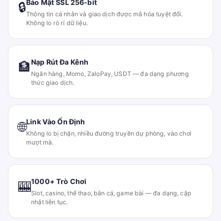
Bảo Mật SSL 256-bit
🔒
Thông tin cá nhân và giao dịch được mã hóa tuyệt đối.
Không lo rò rỉ dữ liệu.
Nạp Rút Đa Kênh
🏦
Ngân hàng, Momo, ZaloPay, USDT — đa dạng phương
thức giao dịch.
Link Vào Ổn Định
🌐
Không lo bị chặn, nhiều đường truyền dự phòng, vào chơi
mượt mà.
1000+ Trò Chơi
🎰
Slot, casino, thể thao, bắn cá, game bài — đa dạng, cập
nhật liên tục.