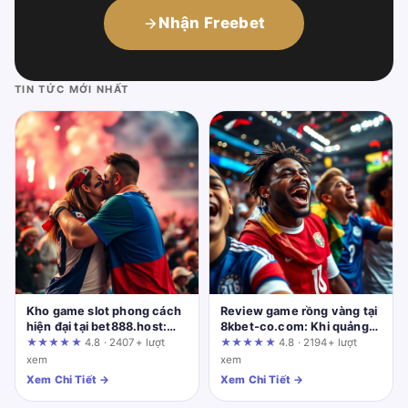
Nhận Freebet
TIN TỨC MỚI NHẤT
Kho game slot phong cách
Review game rồng vàng tại
hiện đại tại bet888.host:
8kbet-co.com: Khi quảng
Những tuyên bố quảng cáo
cáo nói nhiều hơn bằng
★★★★★
4.8 · 2407+ lượt
★★★★★
4.8 · 2194+ lượt
cần được xác minh trước
chứng
xem
xem
khi bạn nạp tiền
Xem Chi Tiết →
Xem Chi Tiết →