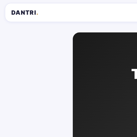
DANTRI
.