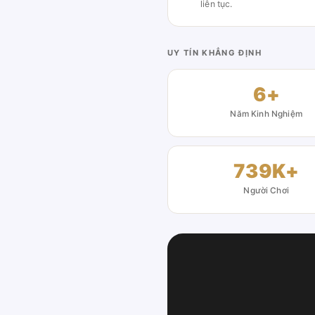
liên tục.
UY TÍN KHẲNG ĐỊNH
6+
Năm Kinh Nghiệm
739K+
Người Chơi