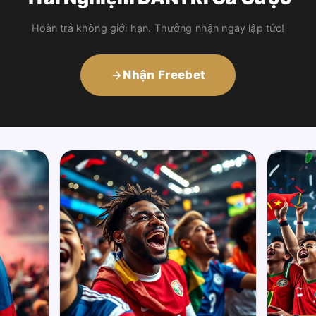
Hoàn trả không giới hạn. Thưởng nhận ngay lập tức!
Nhận Freebet