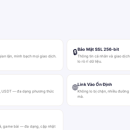
Bảo Mật SSL 256-bit
🔒
an lận, minh bạch mọi giao dịch.
Thông tin cá nhân và giao dịc
lo rò rỉ dữ liệu.
Link Vào Ổn Định
🌐
, USDT — đa dạng phương thức
Không lo bị chặn, nhiều đường
mà.
 cá, game bài — đa dạng, cập nhật