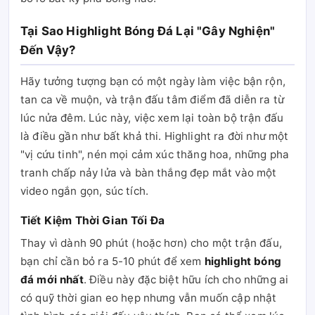
Tại Sao Highlight Bóng Đá Lại "Gây Nghiện"
Đến Vậy?
Hãy tưởng tượng bạn có một ngày làm việc bận rộn,
tan ca về muộn, và trận đấu tâm điểm đã diễn ra từ
lúc nửa đêm. Lúc này, việc xem lại toàn bộ trận đấu
là điều gần như bất khả thi. Highlight ra đời như một
"vị cứu tinh", nén mọi cảm xúc thăng hoa, những pha
tranh chấp nảy lửa và bàn thắng đẹp mắt vào một
video ngắn gọn, súc tích.
Tiết Kiệm Thời Gian Tối Đa
Thay vì dành 90 phút (hoặc hơn) cho một trận đấu,
bạn chỉ cần bỏ ra 5-10 phút để xem
highlight bóng
đá mới nhất
. Điều này đặc biệt hữu ích cho những ai
có quỹ thời gian eo hẹp nhưng vẫn muốn cập nhật