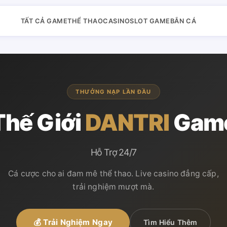
TẤT CẢ GAME
THỂ THAO
CASINO
SLOT GAME
BẮN CÁ
THƯỞNG NẠP LẦN ĐẦU
Thế Giới
DANTRI
Gam
Hỗ Trợ 24/7
Cá cược cho ai đam mê thể thao. Live casino đẳng cấp,
trải nghiệm mượt mà.
💰 Trải Nghiệm Ngay
Tìm Hiểu Thêm