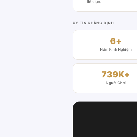
liên tục.
UY TÍN KHẲNG ĐỊNH
6+
Năm Kinh Nghiệm
739K+
Người Chơi