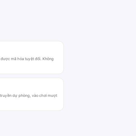
h được mã hóa tuyệt đối. Không
 truyền dự phòng, vào chơi mượt