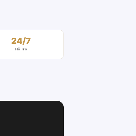
24/7
Hỗ Trợ