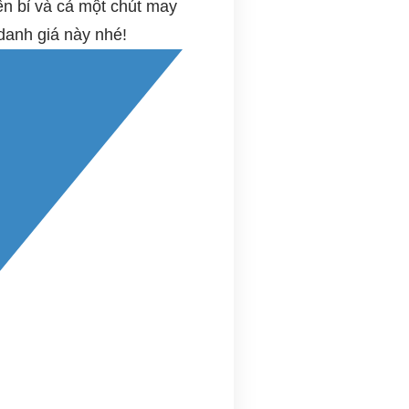
ền bỉ và cả một chút may
# Gia tăng ung thư tuyến
giáp
danh giá này nhé!
# Một năm sáp nhập, vận
hành chính quyền 2 cấp tại
tỉnh, thành
# Hội nghị Trung ương 3
# Nhà phao Dân trí, giải pháp
giúp người dân vùng lũ lụt
# Mỹ, Israel không kích Iran