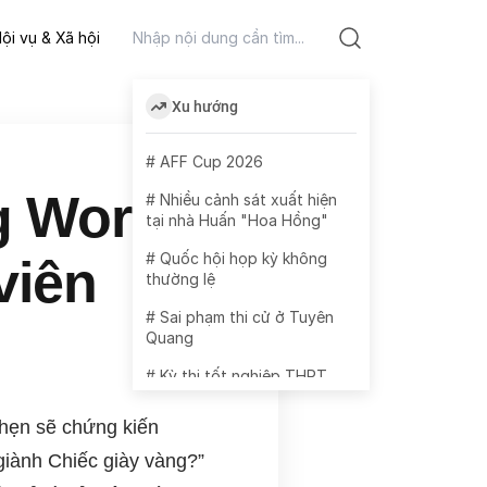
ội vụ & Xã hội
Xu hướng
# AFF Cup 2026
g World
# Nhiều cảnh sát xuất hiện
tại nhà Huấn "Hoa Hồng"
# Quốc hội họp kỳ không
viên
thường lệ
# Sai phạm thi cử ở Tuyên
Quang
# Kỳ thi tốt nghiệp THPT
2026
 hẹn sẽ chứng kiến
# Chiến dịch 500 ngày "trả
tên" cho liệt sỹ
giành Chiếc giày vàng?”