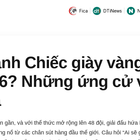
Fica
DTiNews
N
ành Chiếc giày vàn
6? Những ứng cử 
á
 gần, và với thể thức mở rộng lên 48 đội, giải đấu hứa
g nổ từ các chân sút hàng đầu thế giới. Câu hỏi “Ai sẽ 