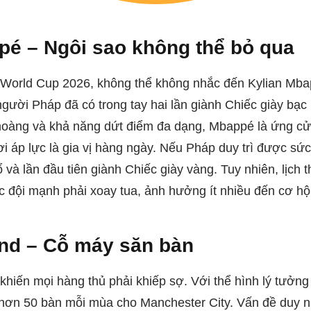
pé – Ngôi sao không thể bỏ qua
 World Cup 2026, không thể không nhắc đến Kylian Mbap
người Pháp đã có trong tay hai lần giành Chiếc giày bạc
h hoàng và khả năng dứt điểm đa dạng, Mbappé là ứng cử
i áp lực là gia vị hàng ngày. Nếu Pháp duy trì được s
và lần đầu tiên giành Chiếc giày vàng. Tuy nhiên, lịch t
c đội mạnh phải xoay tua, ảnh hưởng ít nhiều đến cơ hộ
and – Cỗ máy săn bàn
 khiến mọi hàng thủ phải khiếp sợ. Với thể hình lý tưởng
hơn 50 bàn mỗi mùa cho Manchester City. Vấn đề duy nh