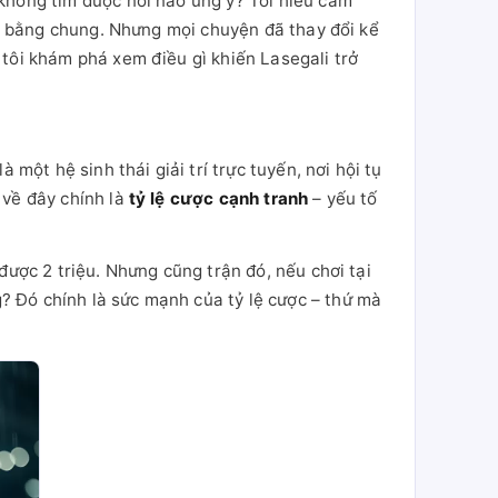
 không tìm được nơi nào ưng ý? Tôi hiểu cảm
mặt bằng chung. Nhưng mọi chuyện đã thay đổi kể
tôi khám phá xem điều gì khiến Lasegali trở
một hệ sinh thái giải trí trực tuyến, nơi hội tụ
 về đây chính là
tỷ lệ cược cạnh tranh
– yếu tố
được 2 triệu. Nhưng cũng trận đó, nếu chơi tại
? Đó chính là sức mạnh của tỷ lệ cược – thứ mà