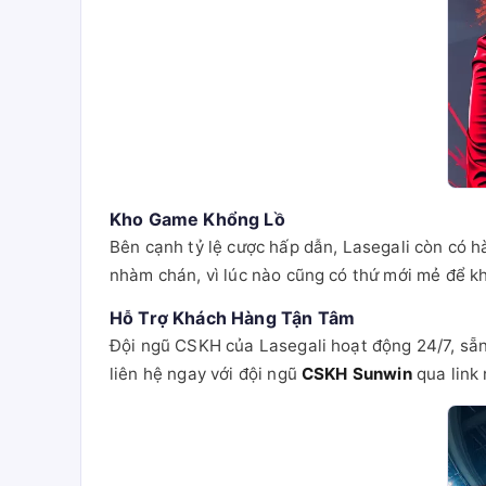
Kho Game Khổng Lồ
Bên cạnh tỷ lệ cược hấp dẫn, Lasegali còn có h
nhàm chán, vì lúc nào cũng có thứ mới mẻ để k
Hỗ Trợ Khách Hàng Tận Tâm
Đội ngũ CSKH của Lasegali hoạt động 24/7, sẵn 
liên hệ ngay với đội ngũ
CSKH Sunwin
qua link 