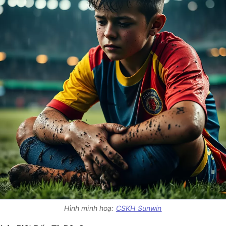
Hình minh hoạ:
CSKH Sunwin