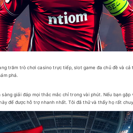
àng trăm trò chơi casino trực tiếp, slot game đa chủ đề và cả
hám phá.
sàng giải đáp mọi thắc mắc chỉ trong vài phút. Nếu bạn gặp v
này để được hỗ trợ nhanh nhất. Tôi đã thử và thấy họ rất chuy