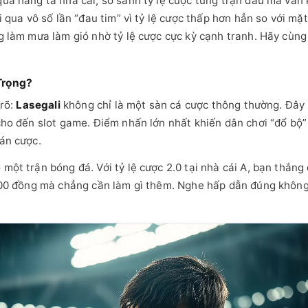
qua hàng tá nhà cái, so sánh tỷ lệ cược từng trận đấu mà vẫn
ải qua vô số lần “đau tim” vì tỷ lệ cược thấp hơn hẳn so với 
 làm mưa làm gió nhờ tỷ lệ cược cực kỳ cạnh tranh. Hãy cùng 
Trọng?
 rõ:
Lasegali
không chỉ là một sàn cá cược thông thường. Đây là 
 cho đến slot game. Điểm nhấn lớn nhất khiến dân chơi “đổ bộ”
ván cược.
một trận bóng đá. Với tỷ lệ cược 2.0 tại nhà cái A, bạn thắng 
.000 đồng mà chẳng cần làm gì thêm. Nghe hấp dẫn đúng không