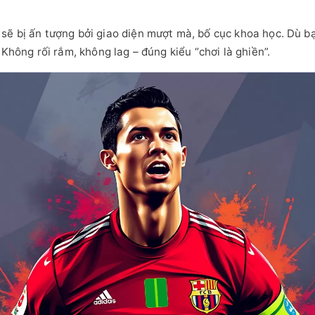
ẽ bị ấn tượng bởi giao diện mượt mà, bố cục khoa học. Dù bạ
 Không rối rắm, không lag – đúng kiểu “chơi là ghiền”.