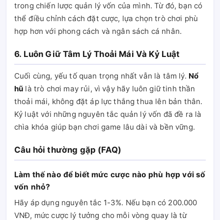
trong chiến lược quản lý vốn của mình. Từ đó, bạn có
thể điều chỉnh cách đặt cược, lựa chọn trò chơi phù
hợp hơn với phong cách và ngân sách cá nhân.
6. Luôn Giữ Tâm Lý Thoải Mái Và Kỷ Luật
Cuối cùng, yếu tố quan trọng nhất vẫn là tâm lý.
Nổ
hũ
là trò chơi may rủi, vì vậy hãy luôn giữ tinh thần
thoải mái, không đặt áp lực thắng thua lên bản thân.
Kỷ luật với những nguyên tắc quản lý vốn đã đề ra là
chìa khóa giúp bạn chơi game lâu dài và bền vững.
Câu hỏi thường gặp (FAQ)
Làm thế nào để biết mức cược nào phù hợp với số
vốn nhỏ?
Hãy áp dụng nguyên tắc 1-3%. Nếu bạn có 200.000
VNĐ, mức cược lý tưởng cho mỗi vòng quay là từ