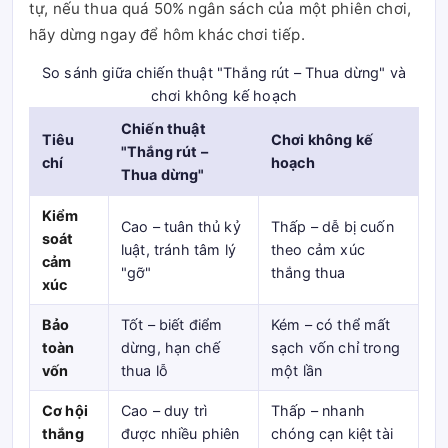
tự, nếu thua quá 50% ngân sách của một phiên chơi,
hãy dừng ngay để hôm khác chơi tiếp.
So sánh giữa chiến thuật "Thắng rút – Thua dừng" và
chơi không kế hoạch
Chiến thuật
Tiêu
Chơi không kế
"Thắng rút –
chí
hoạch
Thua dừng"
Kiểm
Cao – tuân thủ kỷ
Thấp – dễ bị cuốn
soát
luật, tránh tâm lý
theo cảm xúc
cảm
"gỡ"
thắng thua
xúc
Bảo
Tốt – biết điểm
Kém – có thể mất
toàn
dừng, hạn chế
sạch vốn chỉ trong
vốn
thua lỗ
một lần
Cơ hội
Cao – duy trì
Thấp – nhanh
thắng
được nhiều phiên
chóng cạn kiệt tài