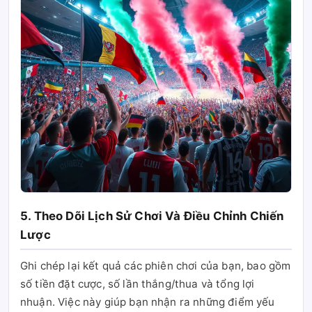
5. Theo Dõi Lịch Sử Chơi Và Điều Chỉnh Chiến
Lược
Ghi chép lại kết quả các phiên chơi của bạn, bao gồm
số tiền đặt cược, số lần thắng/thua và tổng lợi
nhuận. Việc này giúp bạn nhận ra những điểm yếu