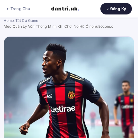
dantri.uk
.
Trang Chủ
Đăng Ký
Home
›
Tất Cả Game
›
Mẹo Quản Lý Vốn Thông Minh Khi Chơi Nổ Hũ Ở nohu90com.c