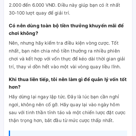
2.000 đến 6.000 VNĐ. Điều này giúp bạn có ít nhất
30-100 lượt quay để giải trí.
Có nên dùng toàn bộ tiền thưởng khuyến mãi để
chơi không?
Nên, nhưng hãy kiểm tra điều kiện vòng cược. Tốt
nhất, bạn nên chia nhỏ tiền thưởng ra nhiều phiên
chơi và kết hợp với vốn thực để kéo dài thời gian giải
trí, thay vì dồn hết vào một vài vòng quay liều lĩnh.
Khi thua liên tiếp, tôi nên làm gì để quản lý vốn tốt
hơn?
Hãy dừng lại ngay lập tức. Đây là lúc bạn cần nghỉ
ngơi, không nên cố gỡ. Hãy quay lại vào ngày hôm
sau với tinh thần tỉnh táo và một chiến lược đặt cược
thận trọng hơn, bắt đầu từ mức cược thấp nhất.