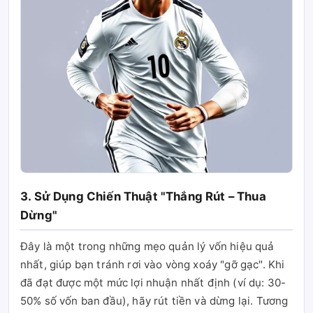
3. Sử Dụng Chiến Thuật "Thắng Rút – Thua
Dừng"
Đây là một trong những mẹo quản lý vốn hiệu quả
nhất, giúp bạn tránh rơi vào vòng xoáy "gỡ gạc". Khi
đã đạt được một mức lợi nhuận nhất định (ví dụ: 30-
50% số vốn ban đầu), hãy rút tiền và dừng lại. Tương