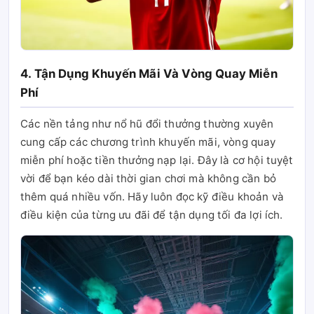
4. Tận Dụng Khuyến Mãi Và Vòng Quay Miễn
Phí
Các nền tảng như nổ hũ đổi thưởng thường xuyên
cung cấp các chương trình khuyến mãi, vòng quay
miễn phí hoặc tiền thưởng nạp lại. Đây là cơ hội tuyệt
vời để bạn kéo dài thời gian chơi mà không cần bỏ
thêm quá nhiều vốn. Hãy luôn đọc kỹ điều khoản và
điều kiện của từng ưu đãi để tận dụng tối đa lợi ích.