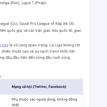
sliga (Đức), Ligue 1 (Pháp).
ague (Úc), Saudi Pro League (Ả Rập Xê Út).
hì quốc gia, và các trận giao hữu quốc tế, giao
 liga
là vô cùng quan trọng. La Liga không chỉ
 chiến thuật cao và sự cạnh tranh khốc liệt.
òng đấu đầu tiên đến vòng đấu cuối cùng.
n
Mạng xã hội (Twitter, Facebook)
Phụ thuộc vào người dùng, không đồng
nhất