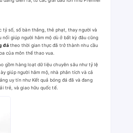
ấu đang diễn ra, từ các giải đấu lớn như Premier
c tỷ số, số bàn thắng, thẻ phạt, thay người và
ầu nối giúp người hâm mộ dù ở bất kỳ đâu cũng
g đá
theo thời gian thực đã trở thành nhu cầu
hoa của môn thể thao vua.
ao gồm hàng loạt dữ liệu chuyên sâu như tỷ lệ
 này giúp người hâm mộ, nhà phân tích và cả
tảng uy tín như Kết quả bóng đá đã và đang
i trẻ, và giao hữu quốc tế.