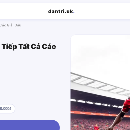
dantri.uk
.
Các Giải Đấu
 Tiếp Tất Cả Các
00.000₫