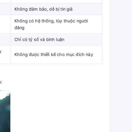
Không đảm bảo, dễ bị tin giả
Không có hệ thống, tùy thuộc người
đăng
Chỉ có tỷ số và bình luận
y
Không được thiết kế cho mục đích này
u: