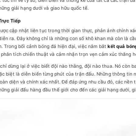
 tức thì về tỷ số, diễn biến và thống kê của tất cả các trận đ
ng giải hạng dưới và giao hữu quốc tế.
Trực Tiếp
ược cập nhật liên tục trong thời gian thực, phản ánh chính xá
diễn ra. Đây không chỉ là những con số khô khan mà còn là c
h. Trong bối cảnh bóng đá hiện đại, việc nắm bắt
kết quả bón
, phân tích chiến thuật và cảm nhận trọn vẹn cảm xúc thăng 
hỉ dừng lại ở việc biết đội nào thắng, đội nào thua. Nó còn b
đặc biệt là diễn biến từng phút của trận đấu. Những thông tin
toàn diện và chính xác nhất. Để đáp ứng nhu cầu đó, các nền 
ững giải đấu hàng đầu thế giới cho đến các giải hạng dưới, giả